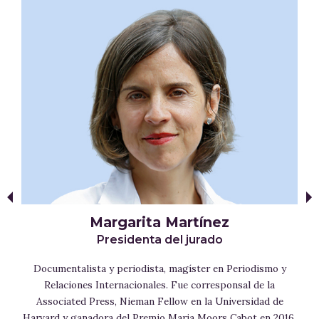
Margarita Martínez
Presidenta del jurado
o
,
Documentalista y periodista, magíster en Periodismo y
Relaciones Internacionales. Fue corresponsal de la
P
Associated Press, Nieman Fellow en la Universidad de
a
Harvard y ganadora del Premio Maria Moors Cabot en 2016.