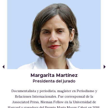
Margarita Martínez
Presidenta del jurado
o
,
Documentalista y periodista, magíster en Periodismo y
Relaciones Internacionales. Fue corresponsal de la
P
Associated Press, Nieman Fellow en la Universidad de
a
Harvard y ganadora del Premio Maria Moors Cabot en 2016.